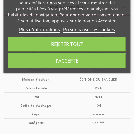
pour améliorer nos services et vous montrer des
Détails du produit
publicités liées à vos préférences en analysant vos
habitudes de navigation. Pour donner votre consentement
à son utilisation, appuyez sur le bouton Accepter.
Nombre de pages
72 pages
Plus d'informations
Personnaliser les cookies
Type de média
Magazine
REJETER TOUT
Format
A4
Date
Janvier
J'ACCEPTE
Année
1991
Périodicité
Mensuel
Maison d'édition
ÉDITIONS DU SANGLIER
Valeur faciale
25 F
Etat
Neuf
Boîte de stockage
104
Pays
France
Catégorie
Société