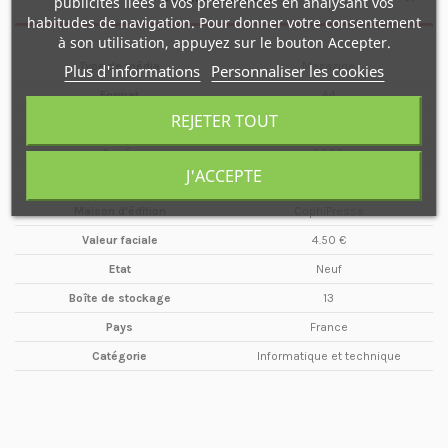
publicités liées à vos préférences en analysant vos
habitudes de navigation. Pour donner votre consentement
à son utilisation, appuyez sur le bouton Accepter.
Type de média
Magazine
Plus d'informations
Personnaliser les cookies
Format
A4
REJETER TOUT
Date
Février / Mars
Année
2006
J'ACCEPTE
Périodicité
Bimestriel
Maison d'édition
CophiPresse
Valeur faciale
4.50 €
Etat
Neuf
Boîte de stockage
13
Pays
France
Catégorie
Informatique et technique