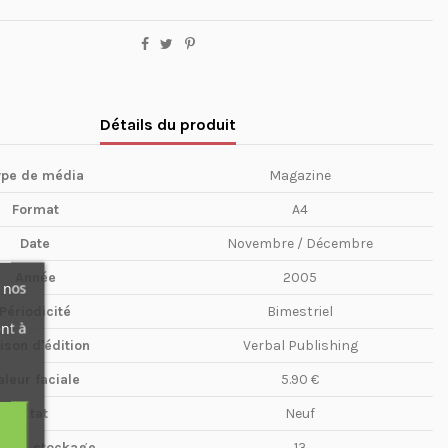
Détails du produit
ype de média
Magazine
Format
A4
Date
Novembre / Décembre
Année
2005
 nos
Périodicité
Bimestriel
nt à
ison d'édition
Verbal Publishing
aleur faciale
5.90 €
Etat
Neuf
te de stockage
13