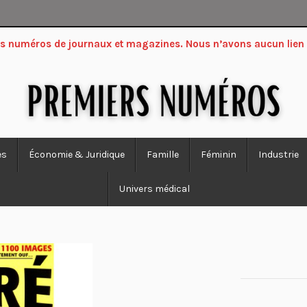
ers numéros de journaux et magazines. Nous n’avons aucun lien
es
Économie & Juridique
Famille
Féminin
Industrie
Univers médical