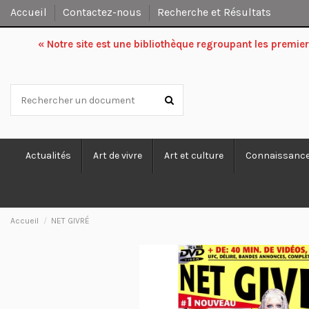
Accueil
Contactez-nous
Recherche et Résultats
« Notre site est une bibliothèque regroupant les premi
Actualités
Art de vivre
Art et culture
Connaissanc
Accueil
NET GIVRÉ