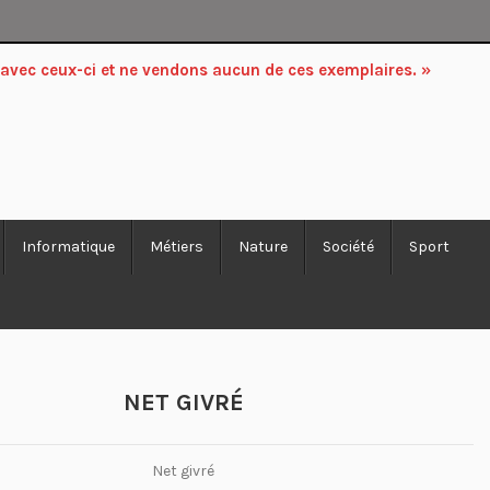
 avec ceux-ci et ne vendons aucun de ces exemplaires. »
Informatique
Métiers
Nature
Société
Sport
NET GIVRÉ
Net givré