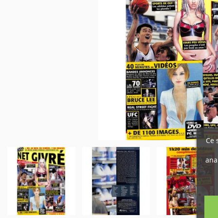
Ce 
ana