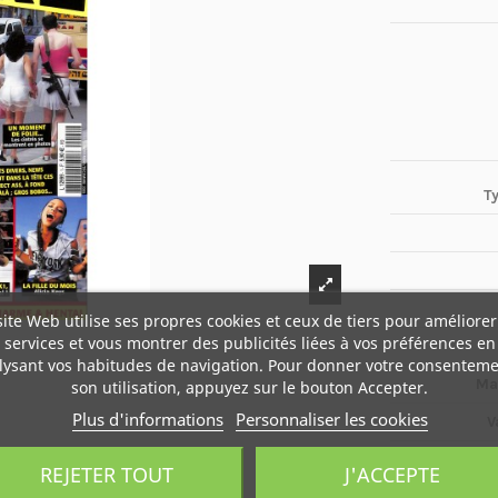
T
site Web utilise ses propres cookies et ceux de tiers pour améliorer
services et vous montrer des publicités liées à vos préférences en
lysant vos habitudes de navigation. Pour donner votre consenteme
Ma
son utilisation, appuyez sur le bouton Accepter.
Plus d'informations
Personnaliser les cookies
V
REJETER TOUT
J'ACCEPTE
Boî