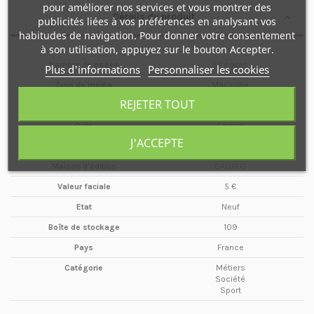
pour améliorer nos services et vous montrer des
Détails du produit
publicités liées à vos préférences en analysant vos
habitudes de navigation. Pour donner votre consentement
à son utilisation, appuyez sur le bouton Accepter.
Nombre de pages
52 pages
Plus d'informations
Personnaliser les cookies
Type de média
Magazine
REJETER TOUT
Format
A4
Date
Février
J'ACCEPTE
Année
2006
Maison d'édition
CALLIXO
Valeur faciale
5 €
Etat
Neuf
Boîte de stockage
109
Pays
France
Catégorie
Métiers
Société
Sport