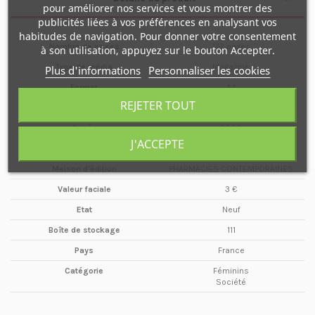
pour améliorer nos services et vous montrer des
publicités liées à vos préférences en analysant vos
habitudes de navigation. Pour donner votre consentement
Nombre de pages
172 pages
à son utilisation, appuyez sur le bouton Accepter.
Type de média
Magazine
Plus d'informations
Personnaliser les cookies
Format
A4
REJETER TOUT
Date
Janvier / Mars
Année
2009
J'ACCEPTE
Périodicité
Trimestriel
Maison d'édition
PHARMACIES CONTEMPORAINES
Valeur faciale
3 €
Etat
Neuf
Boîte de stockage
111
Pays
France
Catégorie
Féminins
Société