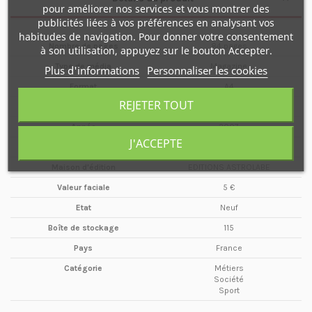
pour améliorer nos services et vous montrer des
publicités liées à vos préférences en analysant vos
habitudes de navigation. Pour donner votre consentement
Nombre de pages
84 pages
à son utilisation, appuyez sur le bouton Accepter.
Type de média
Magazine
Plus d'informations
Personnaliser les cookies
Format
A4
REJETER TOUT
Date
Novembre / Décembre
Année
2007
J'ACCEPTE
Périodicité
Bimestriel
Maison d'édition
EDITIONS ASTROLABE
Valeur faciale
5 €
Etat
Neuf
Boîte de stockage
115
Pays
France
Catégorie
Métiers
Société
Sport