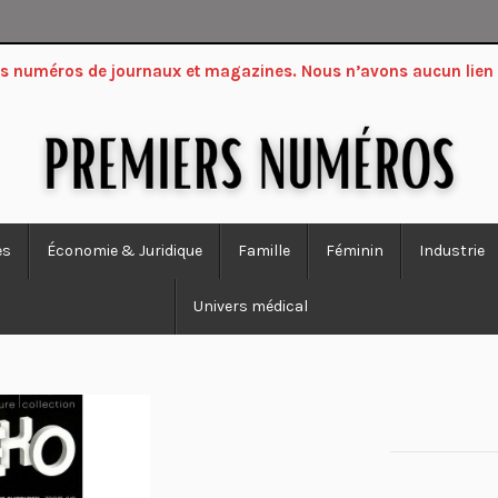
ers numéros de journaux et magazines. Nous n’avons aucun lien
es
Économie & Juridique
Famille
Féminin
Industrie
Univers médical