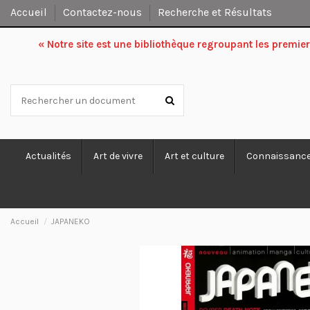
Accueil
Contactez-nous
Recherche et Résultats
« Notre site est une bibliothèque regroupant les premi
Actualités
Art de vivre
Art et culture
Connaissanc
Accueil
JAPANEKO