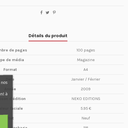
Détails du produit
bre de pages
100 pages
ype de média
Magazine
Format
A4
Date
Janvier / Février
 nos
Année
2009
nt à
ison d'édition
NEKO EDITIONS
aleur faciale
5.95 €
Etat
Neuf
te de stockage
118