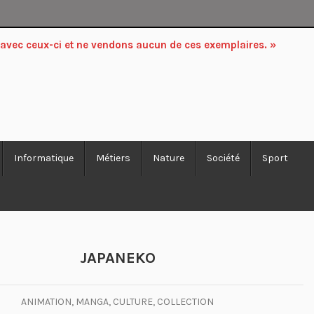
 avec ceux-ci et ne vendons aucun de ces exemplaires. »
Informatique
Métiers
Nature
Société
Sport
JAPANEKO
ANIMATION, MANGA, CULTURE, COLLECTION