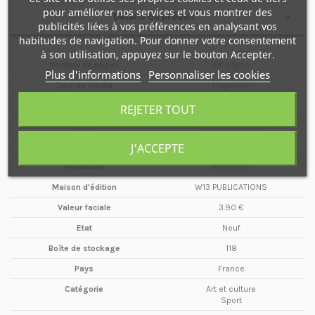
pour améliorer nos services et vous montrer des
Détails du produit
publicités liées à vos préférences en analysant vos
habitudes de navigation. Pour donner votre consentement
à son utilisation, appuyez sur le bouton Accepter.
Nombre de pages
68 pages
Plus d'informations
Personnaliser les cookies
Type de média
Magazine
Format
A4
REJETER TOUT
Date
Août / Septembre
J'ACCEPTE
Année
2009
Périodicité
Bimestriel
Maison d'édition
W13 PUBLICATIONS
Valeur faciale
3.90 €
Etat
Neuf
Boîte de stockage
118
Pays
France
Catégorie
Art et culture
Sport