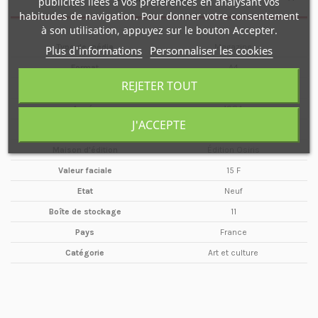
publicités liées à vos préférences en analysant vos
habitudes de navigation. Pour donner votre consentement
à son utilisation, appuyez sur le bouton Accepter.
Type de média
Magazine
Plus d'informations
Personnaliser les cookies
Format
A4
REJETER TOUT
Date
Mars
Année
1984
J'ACCEPTE
Périodicité
Mensuel
Maison d'édition
Édition Osiris
Valeur faciale
15 F
Etat
Neuf
Boîte de stockage
11
Pays
France
Catégorie
Art et culture