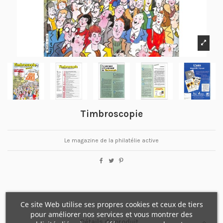
Timbroscopie
Le magazine de la philatélie active
Ce site Web utilise ses propres cookies et ceux de tiers
pour améliorer nos services et vous montrer des
Détails du produit