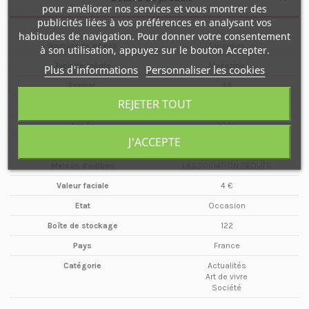
pour améliorer nos services et vous montrer des
publicités liées à vos préférences en analysant vos
habitudes de navigation. Pour donner votre consentement
Nombre de pages
56 pages
à son utilisation, appuyez sur le bouton Accepter.
Type de média
Magazine
Plus d'informations
Personnaliser les cookies
Format
A4
REJETER TOUT
Date
Avril
Année
2006
J'ACCEPTE
Périodicité
Mensuel
Maison d'édition
L'ASSOCIATION 2BOUTS
Valeur faciale
4 €
Etat
Occasion
Boîte de stockage
122
Pays
France
Catégorie
Actualités
Art de vivre
Société