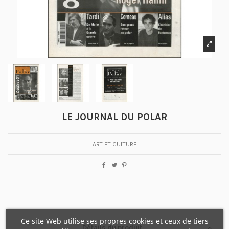
LE JOURNAL DU POLAR
ART ET CULTURE
Ce site Web utilise ses propres cookies et ceux de tiers
Détails du produit