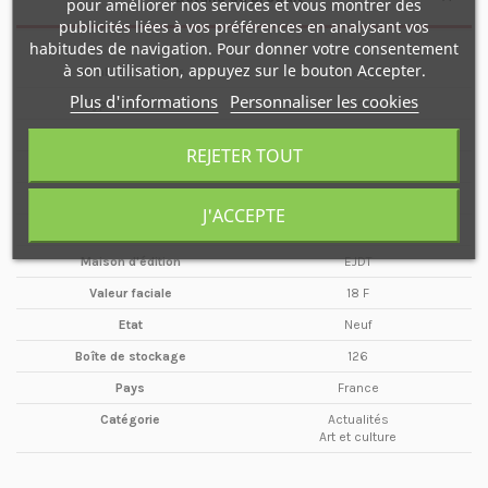
pour améliorer nos services et vous montrer des
publicités liées à vos préférences en analysant vos
habitudes de navigation. Pour donner votre consentement
à son utilisation, appuyez sur le bouton Accepter.
Nombre de pages
24 pages
Plus d'informations
Personnaliser les cookies
Type de média
Journal
Format
A3
REJETER TOUT
Date
Décembre
Année
1997
J'ACCEPTE
Périodicité
Mensuel
Maison d'édition
EJDT
Valeur faciale
18 F
Etat
Neuf
Boîte de stockage
126
Pays
France
Catégorie
Actualités
Art et culture