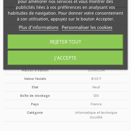
pour améliorer nos services et vous montrer des
publicités liées à vos préférences en analysant vos
habitudes de navigation. Pour donner votre consentement
à son utilisation, appuyez sur le bouton Accepter.
Nombre de pages
48 pages
Plus d'informations
Personnaliser les cookies
Type de média
Magazine
Format
A4
REJETER TOUT
Date
Septembre
Année
1986
J'ACCEPTE
Périodicité
Mensuel
Maison d'édition
SORACOM
Valeur faciale
8.50 F
Etat
Neuf
Boîte de stockage
130
Pays
France
Catégorie
Informatique et technique
Société