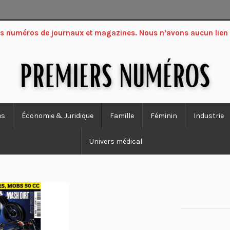
ers numéros de journaux et magazines. Nous n’avons aucun lien
es
Économie & Juridique
Famille
Féminin
Industrie
Univers médical