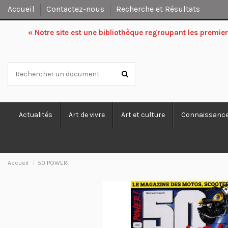
Accueil
Contactez-nous
Recherche et Résultats
« Notre site est une bibliothèque regroupant les premi
Actualités
Art de vivre
Art et culture
Connaissanc
Accueil
50 POWER!