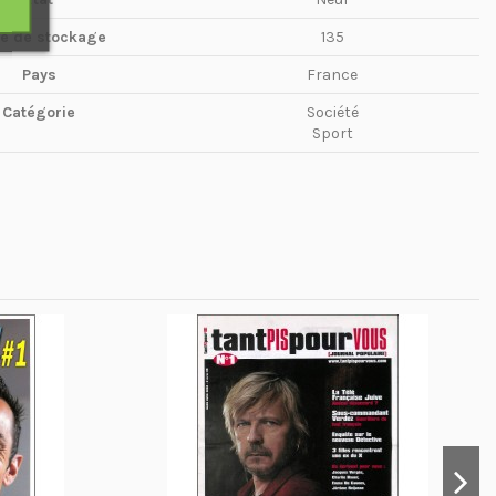
te de stockage
135
Pays
France
Catégorie
Société
Sport