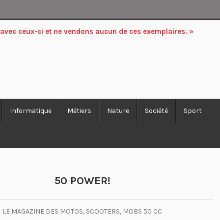
 avec ceux-ci et ne vendons aucun de ces exemplaires. »
Informatique
Métiers
Nature
Société
Sport
50 POWER!
LE MAGAZINE DES MOTOS, SCOOTERS, MOBS 50 CC