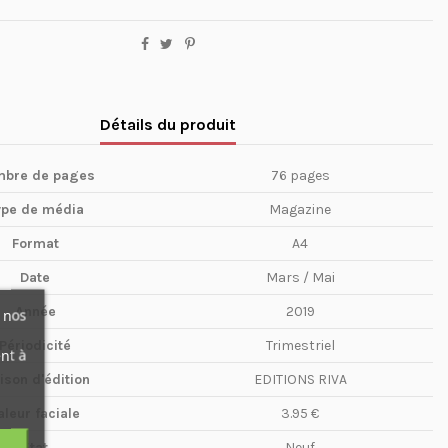
Détails du produit
bre de pages
76 pages
ype de média
Magazine
Format
A4
Date
Mars / Mai
Année
2019
 nos
Périodicité
Trimestriel
nt à
ison d'édition
EDITIONS RIVA
aleur faciale
3.95 €
Etat
Neuf