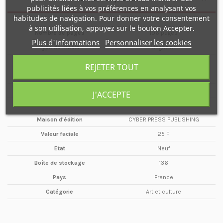
publicités liées à vos préférences en analysant vos
habitudes de navigation. Pour donner votre consentement
à son utilisation, appuyez sur le bouton Accepter.
Nombre de pages
196 pages
Plus d'informations
Personnaliser les cookies
Type de média
Magazine
Format
A4
REJETER TOUT
Date
ÉTÉ
Année
2000
J'ACCEPTE
Périodicité
Bimestriel
Maison d'édition
CYBER PRESS PUBLISHING
Valeur faciale
25 F
Etat
Neuf
Boîte de stockage
136
Pays
France
Catégorie
Art et culture