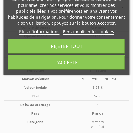
pour améliorer nos services et vous montrer des
Détails du produit
publicités liées à vos préférences en analysant vos
habitudes de navigation. Pour donner votre consentement
à son utilisation, appuyez sur le bouton Accepter.
Nombre de pages
52 pages
Plus d'informations
Personnaliser les cookies
Type de média
Magazine
Format
A4
REJETER TOUT
Date
Avril / Mai
J'ACCEPTE
Année
2012
Périodicité
Bimestriel
Maison d'édition
EURO SERVICES INTERNET
Valeur faciale
6.95 €
Etat
Neuf
Boîte de stockage
141
Pays
France
Catégorie
Métiers
Société