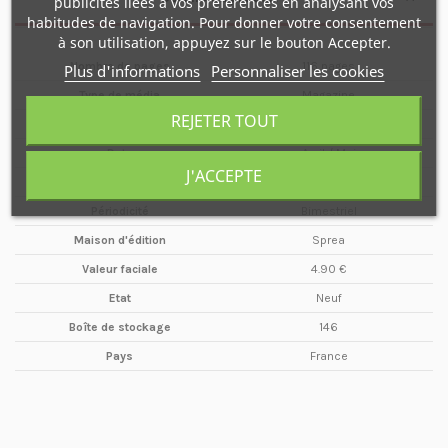
publicités liées à vos préférences en analysant vos
habitudes de navigation. Pour donner votre consentement
à son utilisation, appuyez sur le bouton Accepter.
Nombre de pages
116 pages
Plus d'informations
Personnaliser les cookies
Type de média
Magazine
REJETER TOUT
Format
A4
Date
Avril / Mai
J'ACCEPTE
Année
2022
Périodicité
Bimestriel
Maison d'édition
Sprea
Valeur faciale
4.90 €
Etat
Neuf
Boîte de stockage
146
Pays
France