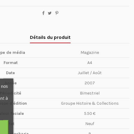
Détails du produit
ype de média
Magazine
Format
A4
Date
Juillet / Août
Année
2007
 nos
Périodicité
Bimestriel
nt à
ison d'édition
Groupe Histoire & Collections
aleur faciale
5.50 €
Etat
Neuf
te de stockage
9