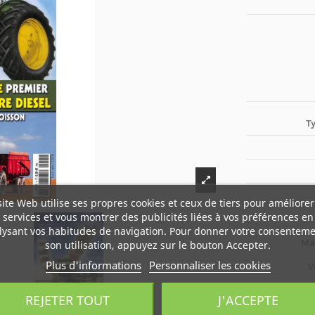
T
site Web utilise ses propres cookies et ceux de tiers pour améliorer
services et vous montrer des publicités liées à vos préférences en
lysant vos habitudes de navigation. Pour donner votre consenteme
Ma
son utilisation, appuyez sur le bouton Accepter.
Plus d'informations
Personnaliser les cookies
V
REJETER TOUT
J'ACCEPTE
Boî