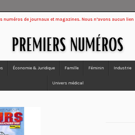
ers numéros de journaux et magazines. Nous n’avons aucun lien
es
Économie & Juridique
Famille
Féminin
Industrie
Univers médical