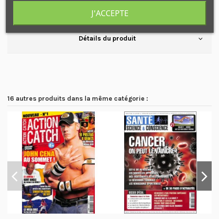
J'ACCEPTE
Le magazine des motos collectors des années 70 / 90
Détails du produit
16 autres produits dans la même catégorie :