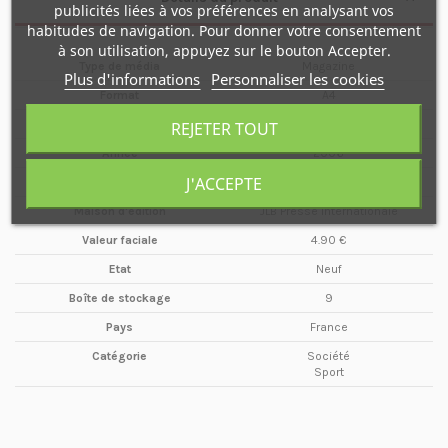
publicités liées à vos préférences en analysant vos
habitudes de navigation. Pour donner votre consentement
à son utilisation, appuyez sur le bouton Accepter.
Type de média
Magazine
Plus d'informations
Personnaliser les cookies
Format
A4
Date
Mars / Avril
REJETER TOUT
Année
2006
J'ACCEPTE
Périodicité
Bimestriel
Maison d'édition
JLB Presse Internationale
Valeur faciale
4.90 €
Etat
Neuf
Boîte de stockage
9
Pays
France
Catégorie
Société
Sport