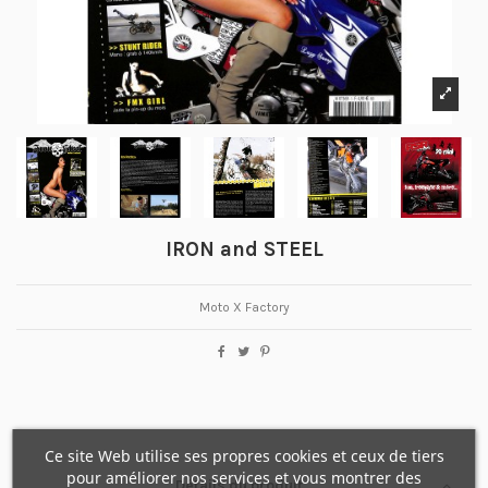
IRON and STEEL
Moto X Factory
Ce site Web utilise ses propres cookies et ceux de tiers
pour améliorer nos services et vous montrer des
Détails du produit