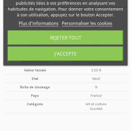
publicités liées à vos préférences en analysant vos
habitudes de navigation. Pour donner votre consentement
à son utilisation, appuyez sur le bouton Accepter.
Type de média
Magazine
Plus d'informations
Personnaliser les cookies
Format
A4
Date
Juin / Juillet
REJETER TOUT
Année
2007
J'ACCEPTE
Périodicité
Bimestriel
Maison d'édition
Republic Presse Internationale
Valeur faciale
5.50 €
Etat
Neuf
Boîte de stockage
9
Pays
France
Catégorie
Art et culture
Société