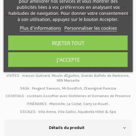
pour améliorer nos services et vous montrer des
publicités liées à vos préférences en analysant vos
Description
habitudes de navigation. Pour donner votre consentement
à son utilisation, appuyez sur le bouton Accepter.
BOUCHES-DU-RHÔNE : terre de soleil et de saveurs
Plus d'informations
Personnaliser les cookies
LA SUISSE : terre d'accueil d'Auguste Escoffier
Auguste Escoffier le roi des cuisiniers
REJETER TOUT
ASSOCIATION DISCIPLES ESCOFFIER INTERNATIONAL au service de la
gastronomie
J'ACCEPTE
RENCONTRES avec 30 chefs d'exception
FOCUS l'huile d'olive de Provence, les vins de Provence
VISITES : maison Guénard, Moulin d'Eguilles, Grands Buffets de Narbonne,
MIN Marseille
SAGA : Peugeot Saveurs, Mr.Goodfish, L'Eauriginal Purezza
COCKTAILS : cocktails Escoffier avec Distilleries et Domaines de Provence
ITINÉRAIRES : Marseille, La Ciotat, Carry-Le-Rouet...
ESCALES : Villa Arena, Villa Gallici, Aquabella Hôtel & Spa
Détails du produit