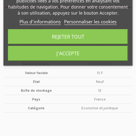
publicités liées à vos préférences en analysant vos
habitudes de navigation. Pour donner votre consentement
à son utilisation, appuyez sur le bouton Accepter.
Type de média
Magazine
Plus d'informations
Personnaliser les cookies
Format
A4
REJETER TOUT
Date
Décembre
Année
1984
J'ACCEPTE
Périodicité
Mensuel
Maison d'édition
APPEL A TOUS
Valeur faciale
15 F
Etat
Neuf
Boîte de stockage
12
Pays
France
Catégorie
Economie et juridique