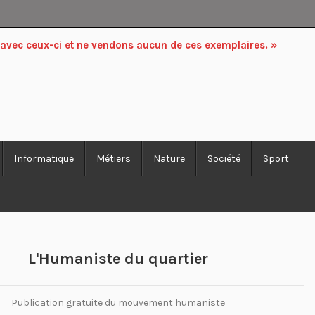
 avec ceux-ci et ne vendons aucun de ces exemplaires. »
Informatique
Métiers
Nature
Société
Sport
L'Humaniste du quartier
Publication gratuite du mouvement humaniste