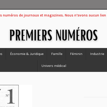
ers numéros de journaux et magazines. Nous n’avons aucun lien
es
Économie & Juridique
Famille
Féminin
Industrie
Univers médical