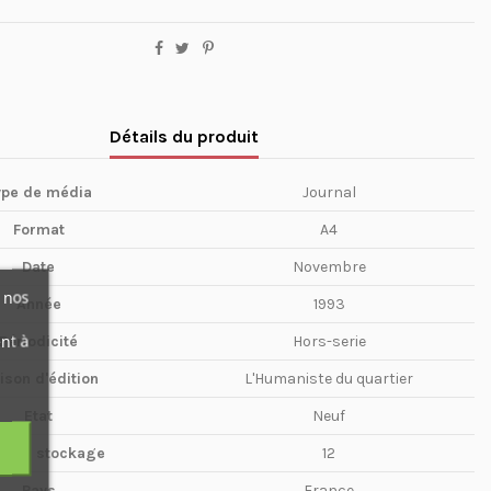
Détails du produit
ype de média
Journal
Format
A4
Date
Novembre
 nos
Année
1993
nt à
Périodicité
Hors-serie
ison d'édition
L'Humaniste du quartier
Etat
Neuf
te de stockage
12
Pays
France