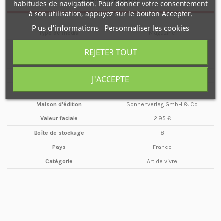
habitudes de navigation. Pour donner votre consentement
à son utilisation, appuyez sur le bouton Accepter.
Plus d'informations
Personnaliser les cookies
Type de média
Magazine
Format
A4
REJETER TOUT
Date
Mai / Juillet
Année
2004
J'ACCEPTE
Périodicité
Trimestriel
Maison d'édition
Sonnenverlag GmbH & Co
Valeur faciale
2.95 €
Boîte de stockage
8
Pays
France
Catégorie
Art de vivre