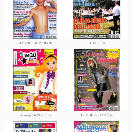
LA SANTÉ DE L'ENFANT
LE LYCÉEN
Le mag Lili Chantilly
LE MONDE D'AMÉLIE