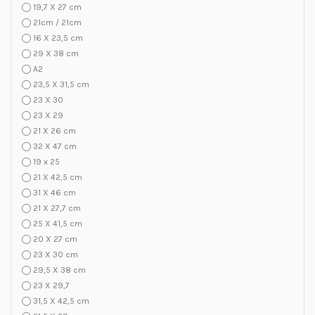
19,7 X 27 cm
21cm / 21cm
16 X 23,5 cm
29 X 38 cm
A2
23,5 X 31,5 cm
23 X 30
23 X 29
21 X 26 cm
32 X 47 cm
19 x 25
21 X 42,5 cm
31 X 46 cm
21 X 27,7 cm
25 X 41,5 cm
20 X 27 cm
23 X 30 cm
29,5 X 38 cm
23 X 29,7
31,5 X 42,5 cm