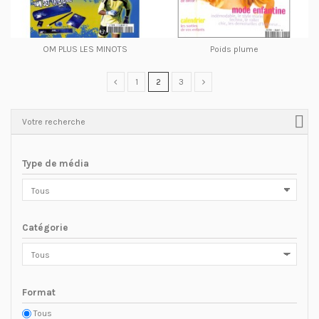
OM PLUS LES MINOTS
Poids plume
1
2
3
Votre recherche
Type de média
Catégorie
Format
Tous