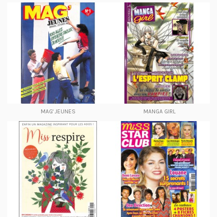
MAG' JEUNES
MANGA GIRL