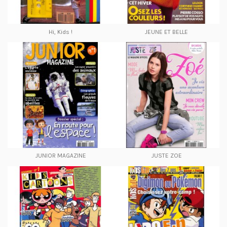
Hi, Kids !
JEUNE ET BELLE
JUNIOR MAGAZINE
JUSTE ZOE