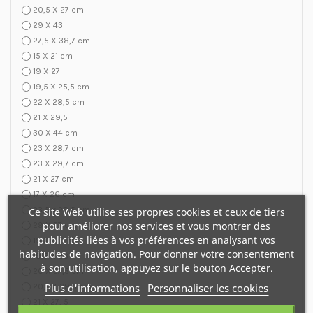
20,5 X 27 cm
29 X 43
27,5 X 38,7 cm
15 X 21 cm
19 X 27
19,5 X 25,5 cm
22 X 28,5 cm
21 X 29,5
30 X 44 cm
23 X 28,7 cm
23 X 29,7 cm
21 X 27 cm
17 X 26 cm
23,5 x 28,5 cm
Ce site Web utilise ses propres cookies et ceux de tiers
pour améliorer nos services et vous montrer des
29 X 37 cm
publicités liées à vos préférences en analysant vos
19 X 27 cm
habitudes de navigation. Pour donner votre consentement
19,5 X 28
à son utilisation, appuyez sur le bouton Accepter.
20 X 27,5 cm
Plus d'informations
Personnaliser les cookies
20,7 X 29,5 cm
21 X 27, 5