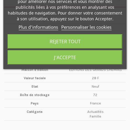
pour améliorer nos services et vous montrer des
publicités liées à vos préférences en analysant vos
habitudes de navigation. Pour donner votre consentement
à son utilisation, appuyez sur le bouton Accepter.
Nombre de pages
100 pages
Plus d'informations
Personnaliser les cookies
Type de média
Magazine
Format
A4
REJETER TOUT
Date
Printemps
Année
1997
J'ACCEPTE
Périodicité
Trimestriel
Maison d'édition
EDITIONS DES GRANDS CHEMINS
Valeur faciale
28 F
Etat
Neuf
Boîte de stockage
72
Pays
France
Catégorie
Actualités
Famille