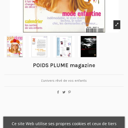
POIDS PLUME magazine
L'univers rêvé de vos enfants
Ce site Web utilise ses propres cookies et ceux de tiers
Détails du produit