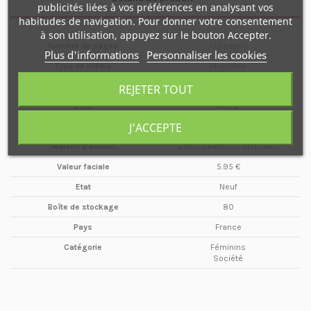
publicités liées à vos préférences en analysant vos
habitudes de navigation. Pour donner votre consentement
à son utilisation, appuyez sur le bouton Accepter.
Nombre de pages
132 pages
Plus d'informations
Personnaliser les cookies
Type de média
Magazine
Format
A4
REJETER TOUT
Date
Mars
J'ACCEPTE
Année
2016
Maison d'édition
EURO SERVICES INTERNET
Valeur faciale
5.95 €
Etat
Neuf
Boîte de stockage
80
Pays
France
Catégorie
Féminins
Société