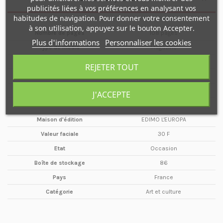
publicités liées à vos préférences en analysant vos
habitudes de navigation. Pour donner votre consentement
à son utilisation, appuyez sur le bouton Accepter.
Nombre de pages
108 pages
Plus d'informations
Personnaliser les cookies
Type de média
Magazine
Format
A4
REJETER TOUT
Date
Novembre
Année
1985
J'ACCEPTE
Périodicité
Mensuel
Maison d'édition
EDIMO L'EUROPA
Valeur faciale
30 F
Etat
Occasion
Boîte de stockage
86
Pays
France
Catégorie
Art et culture