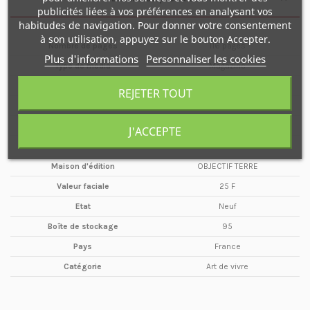
publicités liées à vos préférences en analysant vos
habitudes de navigation. Pour donner votre consentement
à son utilisation, appuyez sur le bouton Accepter.
Nombre de pages
116 pages
Plus d'informations
Personnaliser les cookies
Type de média
Magazine
Format
A4
REJETER TOUT
Date
Mars / Avril
Année
1993
J'ACCEPTE
Périodicité
Bimestriel
Maison d'édition
OBJECTIF TERRE
Valeur faciale
25 F
Etat
Neuf
Boîte de stockage
95
Pays
France
Catégorie
Art de vivre