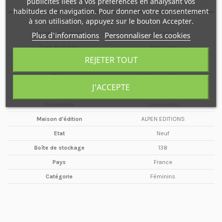
publicités liées à vos préférences en analysant vos
habitudes de navigation. Pour donner votre consentement
à son utilisation, appuyez sur le bouton Accepter.
Nombre de pages
24 pages
Plus d'informations
Personnaliser les cookies
Type de média
Magazine
REJETER TOUT
Format
A4
Date
Automne/Hiver
J'ACCEPTE
Année
2003
Périodicité
Semestriel
Maison d'édition
ALPEN EDITIONS
Etat
Neuf
Boîte de stockage
138
Pays
France
Catégorie
Féminins