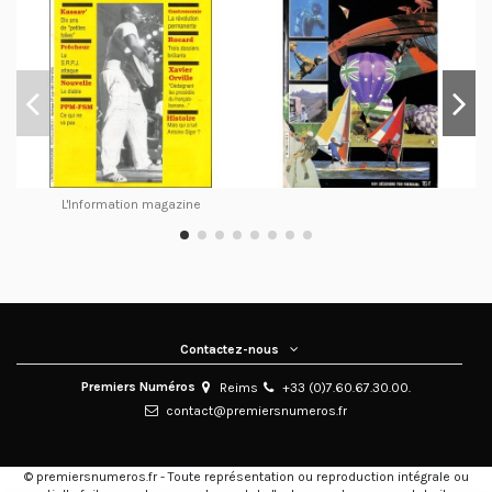
L'Information magazine
Contactez-nous
Premiers Numéros
Reims
+33 (0)7.60.67.30.00.
contact@premiersnumeros.fr
© premiersnumeros.fr - Toute représentation ou reproduction intégrale ou