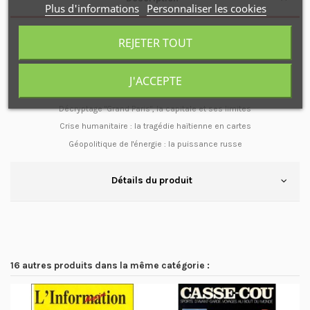
Plus d'informations
Personnaliser les cookies
L’œil du cartographe : quand le FMI réduit la pauvreté
REJETER TOUT
Environnement : treize ans de négociations sur le climat
Histoire : retour sur la guerre froide (1947-1989)
J'ACCEPTE
La bataille de Tannenberg (1410)
Décryptage "Grand Paris", la capitale et ses limites
Crise humanitaire : la tragédie haïtienne en cartes
Géopolitique de l'énergie : la puissance russe
Détails du produit
16 autres produits dans la même catégorie :