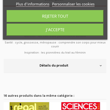
Plus d'informations
Personnaliser les cookies
Passez de 5 à 15 km en 8 semaines
REJETER TOUT
Matériel : l 'équipement vraiment adapté aux femmes
Entrainements : endurance, descentes, explosivité... les clés pour
J'ACCEPTE
progresser
Nutrition : les clés d'une performance durable
Santé : cycle, grossesse, ménopause : comprendre son corps pour mieux
courir
Inspiration : les pionnières du trail au féminin
Détails du produit
16 autres produits dans la même catégorie :