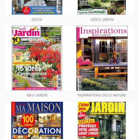
IDÉCO
IDÉES JARDIN
INFO JARDIN
INSPIRATIONS DÉCO NATURE