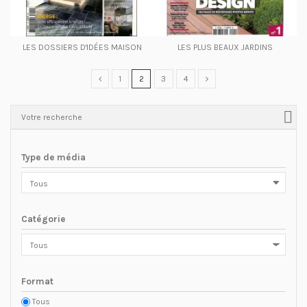
LES DOSSIERS D'IDÉES MAISON
LES PLUS BEAUX JARDINS
1
2
3
4
Votre recherche
Type de média
Catégorie
Format
Tous