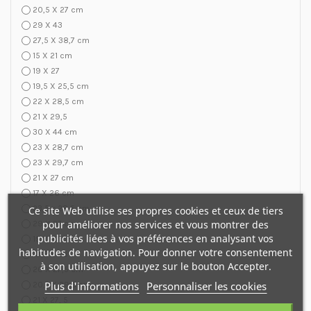
20,5 X 27 cm
29 X 43
27,5 X 38,7 cm
15 X 21 cm
19 X 27
19,5 X 25,5 cm
22 X 28,5 cm
21 X 29,5
30 X 44 cm
23 X 28,7 cm
23 X 29,7 cm
21 X 27 cm
17 X 26 cm
23,5 x 28,5 cm
Ce site Web utilise ses propres cookies et ceux de tiers
pour améliorer nos services et vous montrer des
29 X 37 cm
publicités liées à vos préférences en analysant vos
19 X 27 cm
habitudes de navigation. Pour donner votre consentement
19,5 X 28
à son utilisation, appuyez sur le bouton Accepter.
20 X 27,5 cm
Plus d'informations
Personnaliser les cookies
20,7 X 29,5 cm
21 X 27, 5