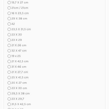
19,7 X 27 cm
21cm / 21cm
16 X 23,5 cm
29 X 38 cm
A2
23,5 X 31,5 cm
23 X 30
23 X 29
21 X 26 cm
32 X 47 cm
19 x 25
21 X 42,5 cm
31 X 46 cm
21 X 27,7 cm
25 X 41,5 cm
20 X 27 cm
23 X 30 cm
29,5 X 38 cm
23 X 29,7
31,5 X 42,5 cm