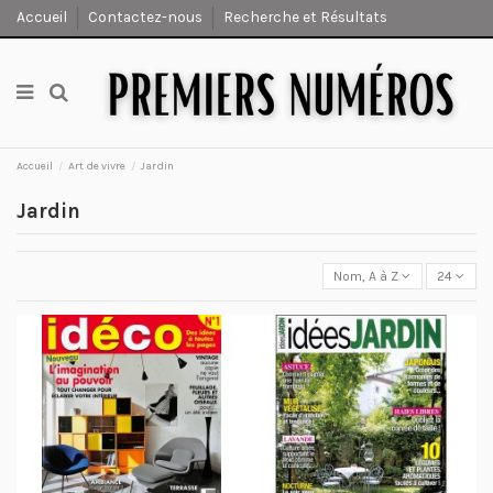
Accueil
Contactez-nous
Recherche et Résultats
Accueil
Art de vivre
Jardin
Jardin
Nom, A à Z
24